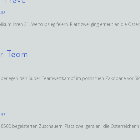
a Prevc
cup
ikum ihren 31. Weltcupsieg feiern. Platz zwei ging erneut an die Öster
er-Team
 überlegen den Super-Teamwettkampf im polnischen Zakopane vor S
cup
8500 begeisterten Zuschauern. Platz zwei geht an die Österreicherin L