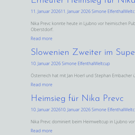
Erneuter Heimsieg für Nik
11. Januar 2026
11. Januar 2026
Simone Elfenthal
Welt
Nika Prevc konnte heute in Ljubno vor heimischen Publ
Oberstdorf.
Read more
Slowenien Zweiter im Sup
10. Januar 2026
Simone Elfenthal
Weltcup
Österreich hat mit Jan Hoerl und Stephan Embacher
Read more
Heimsieg für Nika Prevc
10. Januar 2026
10. Januar 2026
Simone Elfenthal
Welt
Nika Prevc dominiert beim Heimweltcup in Ljubno vor 
Read more