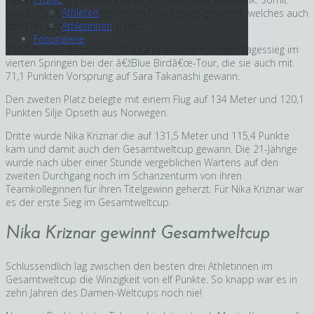
Athleten
wurde das Ergebnis des ersten Durchgangs gewertet, welches auch
Athletinnen
den Gesamtweltcup entschied.
Fotogalerie
136,1 Punkte bescherten Marita Kramer den vierten Tagessieg im
vierten Springen bei der â€žBlue Birdâ€œ-Tour, die sie auch mit
71,1 Punkten Vorsprung auf Sara Takanashi gewann.
Den zweiten Platz belegte mit einem Flug auf 134 Meter und 120,1
Punkten Silje Opseth aus Norwegen.
Dritte wurde Nika Kriznar die auf 131,5 Meter und 115,4 Punkte
kam und damit auch den Gesamtweltcup gewann. Die 21-Jährige
wurde nach über einer Stunde vergeblichen Wartens auf den
zweiten Durchgang noch im Schanzenturm von ihren
Teamkolleginnen für ihren Titelgewinn geherzt. Für Nika Kriznar war
es der erste Sieg im Gesamtweltcup.
Nika Kriznar gewinnt Gesamtweltcup
Schlussendlich lag zwischen den besten drei Athletinnen im
Gesamtweltcup die Winzigkeit von elf Punkte. So knapp war es in
zehn Jahren des Damen-Weltcups noch nie!