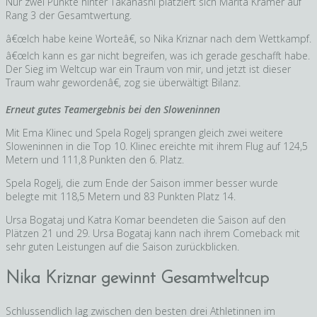
Nur zwei Punkte hinter Takanashi platziert sich Marita Kramer auf
Rang 3 der Gesamtwertung.
â€œIch habe keine Worteâ€, so Nika Kriznar nach dem Wettkampf.
â€œIch kann es gar nicht begreifen, was ich gerade geschafft habe.
Der Sieg im Weltcup war ein Traum von mir, und jetzt ist dieser
Traum wahr gewordenâ€, zog sie überwältigt Bilanz.
Erneut gutes Teamergebnis bei den Sloweninnen
Mit Ema Klinec und Spela Rogelj sprangen gleich zwei weitere
Sloweninnen in die Top 10. Klinec ereichte mit ihrem Flug auf 124,5
Metern und 111,8 Punkten den 6. Platz.
Spela Rogelj, die zum Ende der Saison immer besser wurde
belegte mit 118,5 Metern und 83 Punkten Platz 14.
Ursa Bogataj und Katra Komar beendeten die Saison auf den
Plätzen 21 und 29. Ursa Bogataj kann nach ihrem Comeback mit
sehr guten Leistungen auf die Saison zurückblicken.
Nika Kriznar gewinnt Gesamtweltcup
Schlussendlich lag zwischen den besten drei Athletinnen im