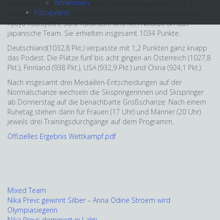
Athletinnen
Eirin Maria Kvandal und Marius Lindvik errangen mit 1038,3
Fotogalerie
Punkte die Silbermedallie. Bronze ging mit Nozomi Maruyama,
Ryoyu Kobayashi, Sara Takanashi und Ren Nikaido an das
japanische Team. Sie erhielten insgesamt 1034 Punkte.
Deutschland(1032,8 Pkt.) verpasste mit 1,2 Punkten ganz knapp
das Podest. Die Plätze fünf bis acht gingen an Österreich (1027,8
Pkt.), Finnland (938 Pkt.), USA (932,9 Pkt.) und China (924,1 Pkt.).
Nach insgesamt drei Medaillen-Entscheidungen auf der
Normalschanze wechseln die Skispringerinnen und Skispringer
ab Donnerstag auf die benachbarte Großschanze: Nach einem
Ruhetag stehen dann für Frauen (17 Uhr) und Männer (20 Uhr)
jeweils drei Trainingsdurchgänge auf dem Programm.
Offizielles Ergebnis Wettkampf.pdf
Mixed Team
Beitragsnavigation
Nika Prevc gewinnt Silber – Anna Odine Stroem wird
Olympiasiegerin
Nika Prevc dominiert in Lahti