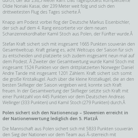
durch, der auf 238,5 Meter kam. Das Tagespodest komplettierte
Oldie Noriaki Kasai, der 239 Meter weit folg und sich den
drittweitesten Flug des Tages sicherte.Â
Knapp am Podest vorbei flog der Deutsche Markus Eisenbichler,
der sich auf dem 4. Rang einsortierte vor dem neuen
Schanzenrekordhalter Kamil Stoch aus Polen, der Fünfter wurde.Â
Stefan Kraft sichert sich mit insgesamt 1665 Punkten souverän den
Gesamtweltcup. Kraft gelang es, acht Weltcups der Saison für sich
zu entscheiden und platzierte sich zudem insgesamt neun mal auf
dem Podest. Â Zweiter der Gesamtwertung wurde Kamil Stoch mit
insgesamt 1524 Punkten vor dem drittplatzierten Norweger Daniel
Andre Tande mit insgesamt 1201 Zählern. Kraft sichert sich somit
die große Kristalkugel. Auch über die kleine Kristalkugel, die an den
besten Skiflieger der Saison vergeben wird, konnte sich Kraft
freuen. In der Gesamtwertung der Skiflieger setzte sich Kraft mit
einer Punktzahl von 445 Punkten vor dem Deutschen Andreas
Wellinger (333 Punkten) und Kamil Stoch (279 Punkten) durch.Â
Polen sichert sich den Nationencup – Slowenien erreicht in
der Nationenwertung lediglich den 5. PlatzÂ
Die Mannschaft aus Polen sichert sich mit 5833 Punkten souverän
den Sieg der Nationen vor dem Team aus Ã–sterreich mit