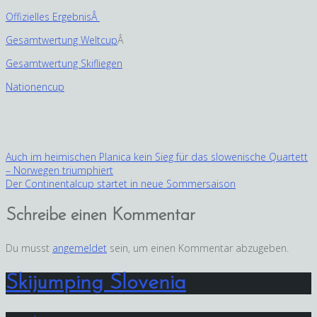
Offizielles ErgebnisÂ
Gesamtwertung Weltcup
Â
Gesamtwertung Skifliegen
Nationencup
Beitragsnavigation
Auch im heimischen Planica kein Sieg für das slowenische Quartett
– Norwegen triumphiert
Der Continentalcup startet in neue Sommersaison
Schreibe einen Kommentar
Du musst
angemeldet
sein, um einen Kommentar abzugeben.
Skijumping Slovenia