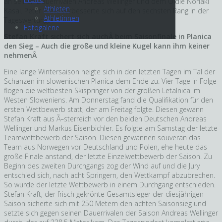
an seinen Dauerrivalen Andreas Wellinger und dem Oldie Noriaki
Athleten
Kasai. Peter Prevc verbesserte sich auf den sechsten Rang in der
Athletinnen
Tageswertung.Â
Fotogalerie
Stefan Kraft sichert sich auchÂ beim Saisonfinale in Planica
den Sieg – Auch die große und kleine Kugel kann ihm keiner
nehmenÂ
Eine lange Wintersaison neigte sich in den letzten Tagen im Tal der
Schanzen im slowenischen Planica dem Ende zu. Vier Tage in Folge
flogen die weltbesten Skispringer von der großen Letalnica im
Westen Sloweniens. Am Donnerstag fand die Qualifikation für den
ersten Wettbewerb statt, der am Freitag folgte. Diesen gewann
Stefan Kraft aus Ã–sterreich vor den beiden Deutschen Andreas
Wellinger und Markus Eisenbichler. Es folgte am Samstag der letzte
Teamwettbewerb der Saison. Diesen gewannen souverän das
Team aus Norwegen vor Deutschland und Polen, ehe heute das
große Finale anstand, der letzte Einzelwettbewerb der Saison. Zu
Beginn des zweiten Durchgangs zog der Wind auf und die Jury
entschied sich, nach acht Springern, den Wettkampf abzubrechen.
So wurde der letzte Wettbewerb in einem Durchgang entschieden.
Stefan Kraft, der frisch gekrönte Gesamtsieger der diesjährigen
Saison sicherte sich mit 250 Metern den achten Saisonsieg und
setzte sich gegen seinen Dauerrivalen der Saison Andreas Wellinger